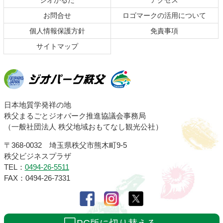
ジオかるた
アクセス
へ
お問合せ
ロゴマークの活用について
戻
る
個人情報保護方針
免責事項
サイトマップ
ジオパーク秩父
日本地質学発祥の地
秩父まるごとジオパーク推進協議会事務局
（一般社団法人 秩父地域おもてなし観光公社）
〒368-0032 埼玉県秩父市熊木町9-5
秩父ビジネスプラザ
TEL：
0494-26-5511
FAX：0494-26-7331