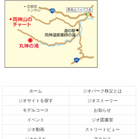
コ
ペ
ン
ー
テ
ジ
ホーム
ジオパーク秩父とは
ン
の
ジオサイトを探す
ジオストーリー
ツ
先
本
頭
モデルコース
お知らせ
文
へ
イベント
ジオ図書室
の
戻
ジオ動画
ストリートビュー
先
る
頭