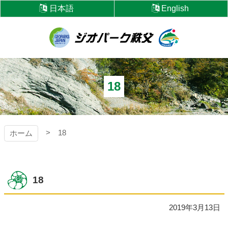
コ
日本語
English
ン
テ
ン
ツ
ジオパーク秩父
本
文
へ
18
ス
キ
ッ
プ
18
ホーム
18
2019年3月13日