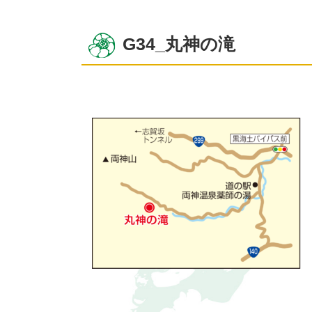
G34_丸神の滝
コ
ペ
ン
ー