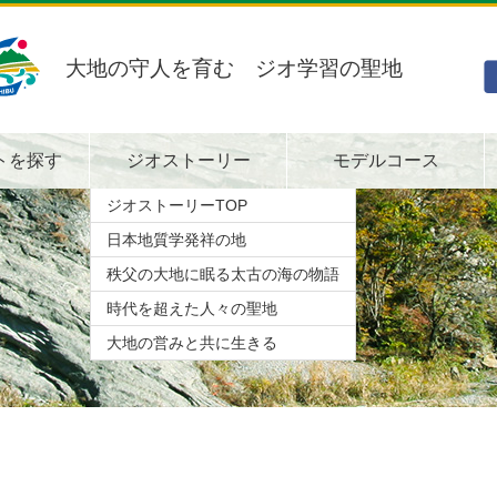
大地の守人を育む ジオ学習の聖地
トを探す
ジオストーリー
モデルコース
ジオストーリーTOP
日本地質学発祥の地
秩父の大地に眠る太古の海の物語
時代を超えた人々の聖地
大地の営みと共に生きる