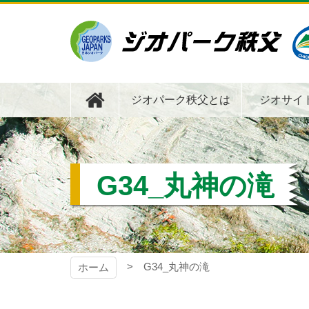
コ
ン
テ
ン
ツ
ジオパーク秩父
本
文
ジオパーク秩父とは
ジオサイ
へ
ス
キ
ッ
プ
G34_丸神の滝
G34_丸神の滝
ホーム