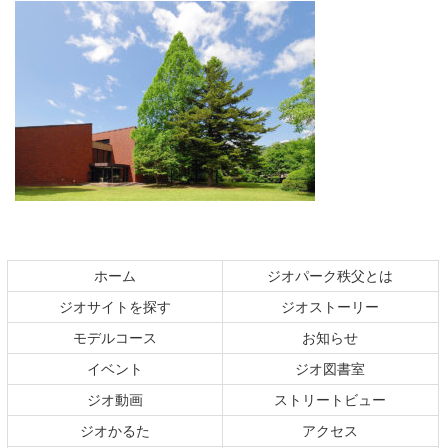
コ
ペ
ン
ー
テ
ジ
ホーム
ジオパーク秩父とは
ン
の
ジオサイトを探す
ジオストーリー
ツ
先
本
頭
モデルコース
お知らせ
文
へ
イベント
ジオ図書室
の
戻
ジオ動画
ストリートビュー
先
る
頭
ジオかるた
アクセス
へ