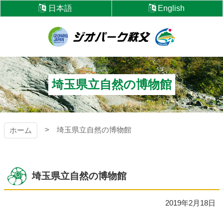
コ
日本語
English
ン
テ
ン
ツ
ジオパーク秩父
本
文
へ
埼玉県立自然の博物館
ス
キ
ッ
プ
埼玉県立自然の博物館
ホーム
埼玉県立自然の博物館
2019年2月18日