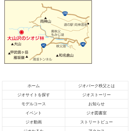
コ
ペ
ン
ー
テ
ジ
ホーム
ジオパーク秩父とは
ン
の
ジオサイトを探す
ジオストーリー
ツ
先
本
頭
モデルコース
お知らせ
文
へ
イベント
ジオ図書室
の
戻
ジオ動画
ストリートビュー
先
る
頭