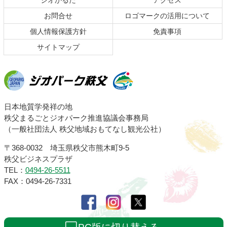
ジオかるた
アクセス
へ
お問合せ
ロゴマークの活用について
戻
る
個人情報保護方針
免責事項
サイトマップ
ジオパーク秩父
日本地質学発祥の地
秩父まるごとジオパーク推進協議会事務局
（一般社団法人 秩父地域おもてなし観光公社）
〒368-0032 埼玉県秩父市熊木町9-5
秩父ビジネスプラザ
TEL：
0494-26-5511
FAX：0494-26-7331