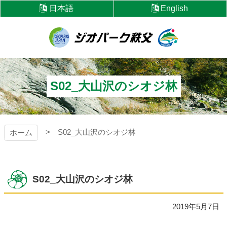
コ
日本語
English
ン
テ
ン
ツ
ジオパーク秩父
本
文
へ
S02_大山沢のシオジ林
ス
キ
ッ
プ
S02_大山沢のシオジ林
ホーム
S02_大山沢のシオジ林
2019年5月7日