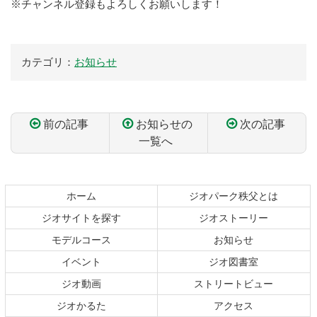
※チャンネル登録もよろしくお願いします！
カテゴリ：
お知らせ
前の記事
お知らせの
次の記事
一覧へ
コ
ペ
ン
ー
テ
ジ
ホーム
ジオパーク秩父とは
ン
の
ジオサイトを探す
ジオストーリー
ツ
先
本
頭
モデルコース
お知らせ
文
へ
イベント
ジオ図書室
の
戻
ジオ動画
ストリートビュー
先
る
頭
ジオかるた
アクセス
へ