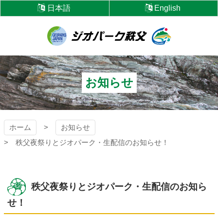
コ
日本語
English
ン
テ
ン
ツ
ジオパーク秩父
本
文
へ
お知らせ
ス
キ
ッ
プ
ホーム
お知らせ
秩父夜祭りとジオパーク・生配信のお知らせ！
秩父夜祭りとジオパーク・生配信のお知ら
せ！