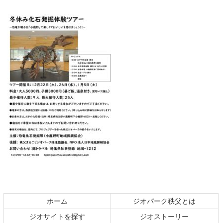
コ
ペ
ン
ー
テ
ジ
ホーム
ジオパーク秩父とは
ン
の
ジオサイトを探す
ジオストーリー
ツ
先