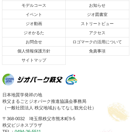
本
頭
モデルコース
お知らせ
文
へ
イベント
ジオ図書室
の
戻
ジオ動画
ストリートビュー
先
る
頭
ジオかるた
アクセス
へ
お問合せ
ロゴマークの活用について
戻
る
個人情報保護方針
免責事項
サイトマップ
ジオパーク秩父
日本地質学発祥の地
秩父まるごとジオパーク推進協議会事務局
（一般社団法人 秩父地域おもてなし観光公社）
〒368-0032 埼玉県秩父市熊木町9-5
秩父ビジネスプラザ
TEL：
0494-26-5511