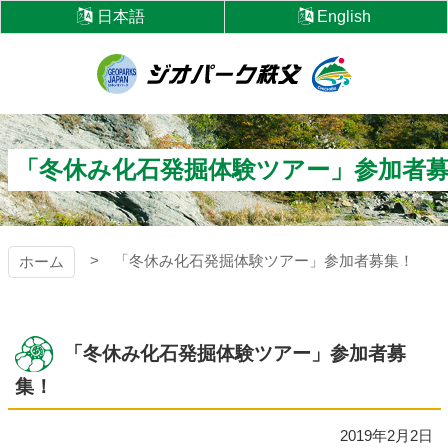
コ
日本語
English
ン
テ
ン
ツ
ジオパーク秩父
本
文
へ
「冬休み化石発掘体験ツアー」参加者
ス
キ
ッ
プ
「冬休み化石発掘体験ツアー」参加者募集！
ホーム
「冬休み化石発掘体験ツアー」参加者募
集！
2019年2月2日