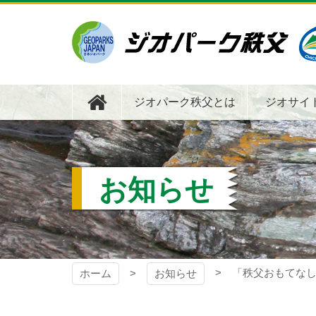
コ
ン
テ
ン
ツ
ジオパーク秩父
本
文
ジオパーク秩父とは
ジオサイ
へ
ス
キ
ッ
プ
お知らせ
「秩父おもてなし
ホーム
お知らせ