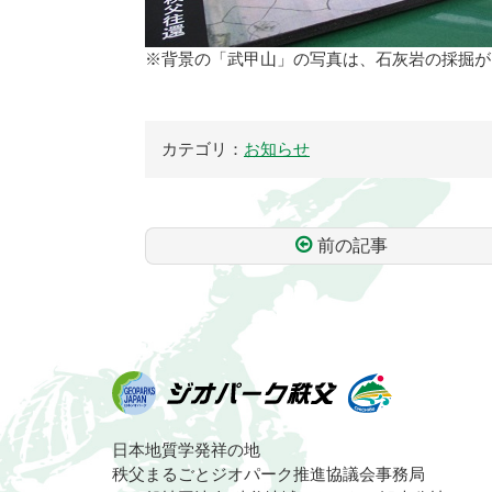
※背景の「武甲山」の写真は、石灰岩の採掘が
カテゴリ：
お知らせ
前の記事
コ
ペ
ン
ー
テ
ジ
ン
の
ツ
先
本
頭
文
へ
ジオパーク秩
の
戻
日本地質学発祥の地
先
る
秩父まるごとジオパーク推進協議会事務局