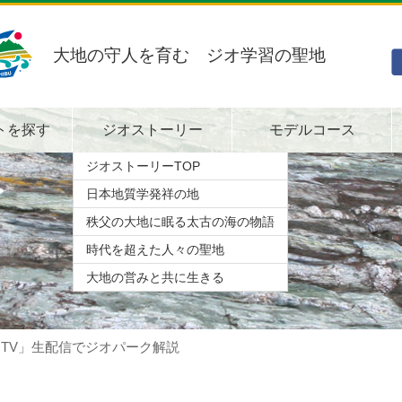
大地の守人を育む ジオ学習の聖地
トを探す
ジオストーリー
モデルコース
ジオストーリーTOP
日本地質学発祥の地
秩父の大地に眠る太古の海の物語
時代を超えた人々の聖地
大地の営みと共に生きる
TV」生配信でジオパーク解説