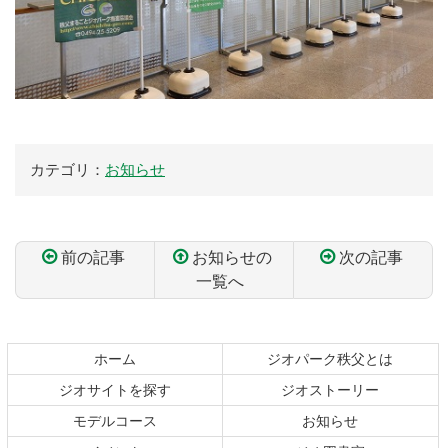
カテゴリ：
お知らせ
前の記事
お知らせの
次の記事
一覧へ
コ
ペ
ン
ー
テ
ジ
ホーム
ジオパーク秩父とは
ン
の
ジオサイトを探す
ジオストーリー
ツ
先
本
頭
モデルコース
お知らせ
文
へ