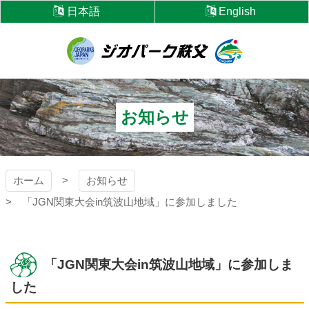
コ
日本語
English
ン
テ
ン
ツ
ジオパーク秩父
本
文
へ
お知らせ
ス
キ
ッ
プ
ホーム
お知らせ
「JGN関東大会in筑波山地域」に参加しました
「JGN関東大会in筑波山地域」に参加しま
した