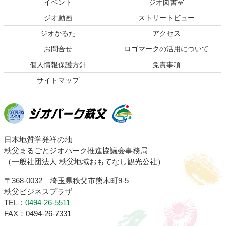
イベント
ジオ図書室
の
戻
ジオ動画
ストリートビュー
先
る
頭
ジオかるた
アクセス
へ
お問合せ
ロゴマークの活用について
戻
る
個人情報保護方針
免責事項
サイトマップ
ジオパーク秩父
日本地質学発祥の地
秩父まるごとジオパーク推進協議会事務局
（一般社団法人 秩父地域おもてなし観光公社）
〒368-0032 埼玉県秩父市熊木町9-5
秩父ビジネスプラザ
TEL：
0494-26-5511
FAX：0494-26-7331