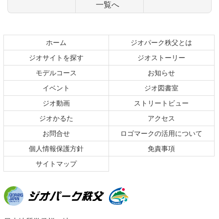
一覧へ
コ
ペ
ン
ー
テ
ジ
ホーム
ジオパーク秩父とは
ン
の
ジオサイトを探す
ジオストーリー
ツ
先
本
頭
モデルコース
お知らせ
文
へ
イベント
ジオ図書室
の
戻
ジオ動画
ストリートビュー
先
る
頭
ジオかるた
アクセス
へ
お問合せ
ロゴマークの活用について
戻
る
個人情報保護方針
免責事項
サイトマップ
ジオパーク秩父