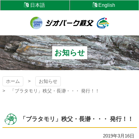
コ
日本語
English
ン
テ
ン
ツ
ジオパーク秩父
本
文
へ
お知らせ
ス
キ
ッ
プ
ホーム
お知らせ
「ブラタモリ」秩父・長瀞・・・ 発行！！
「ブラタモリ」秩父・長瀞・・・ 発行！！
2019年3月16日