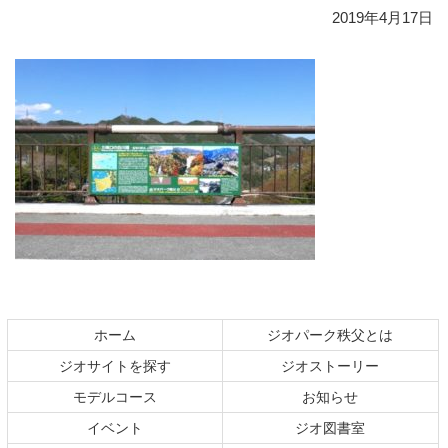
2019年4月17日
コ
ペ
ン
ー
テ
ジ
ホーム
ジオパーク秩父とは
ン
の
ジオサイトを探す
ジオストーリー
ツ
先
本
頭
モデルコース
お知らせ
文
へ
イベント
ジオ図書室
の
戻