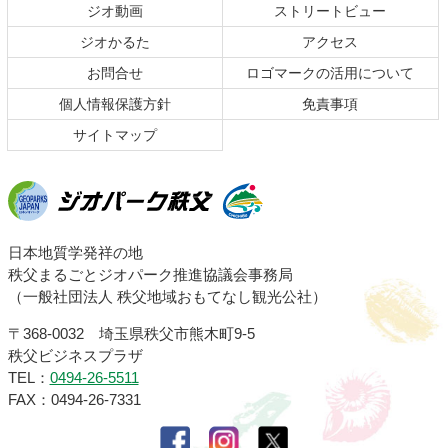
ジオ動画
ストリートビュー
先
る
頭
ジオかるた
アクセス
へ
お問合せ
ロゴマークの活用について
戻
る
個人情報保護方針
免責事項
サイトマップ
ジオパーク秩父
日本地質学発祥の地
秩父まるごとジオパーク推進協議会事務局
（一般社団法人 秩父地域おもてなし観光公社）
〒368-0032 埼玉県秩父市熊木町9-5
秩父ビジネスプラザ
TEL：
0494-26-5511
FAX：0494-26-7331