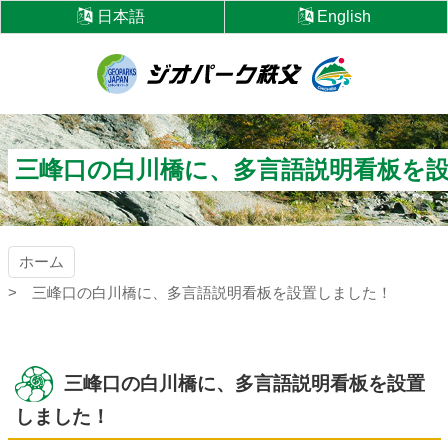
コ
日本語
English
ン
テ
ン
ツ
ジオパーク秩父
本
文
へ
三峰口の白川橋に、多言語説明看板を
ス
キ
ッ
プ
ホーム
三峰口の白川橋に、多言語説明看板を設置しました！
三峰口の白川橋に、多言語説明看板を設置
しました！