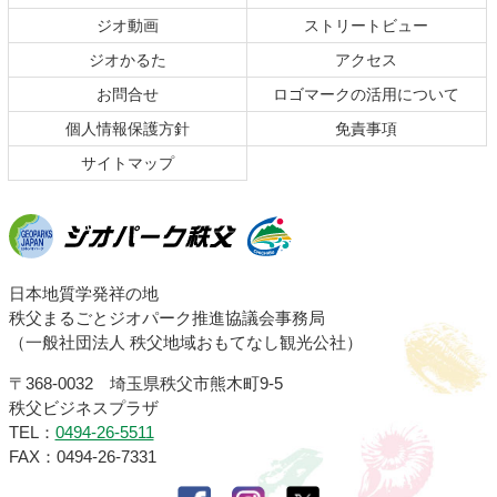
の
戻
ジオ動画
ストリートビュー
先
る
頭
ジオかるた
アクセス
へ
お問合せ
ロゴマークの活用について
戻
る
個人情報保護方針
免責事項
サイトマップ
ジオパーク秩父
日本地質学発祥の地
秩父まるごとジオパーク推進協議会事務局
（一般社団法人 秩父地域おもてなし観光公社）
〒368-0032 埼玉県秩父市熊木町9-5
秩父ビジネスプラザ
TEL：
0494-26-5511
FAX：0494-26-7331