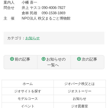
案内人 小幡 喜一
問合せ 井上 ヤスコ 090-4006-7827
倉林 民雄 090-1538-1869
主 催 NPO法人 秩父まるごと博物館
カテゴリ：
お知らせ
前の記事
お知らせの
次の記事
一覧へ
コ
ペ
ン
ー
テ
ジ
ホーム
ジオパーク秩父とは
ン
の
ジオサイトを探す
ジオストーリー
ツ
先
本
頭
モデルコース
お知らせ
文
へ
イベント
ジオ図書室