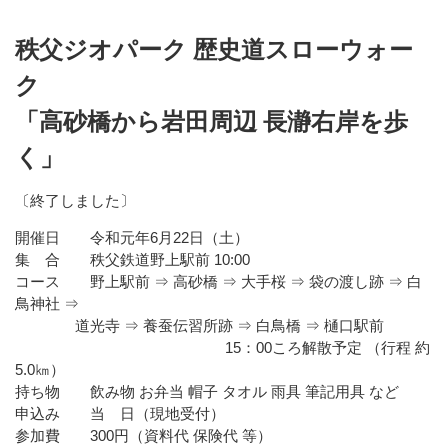
秩父ジオパーク 歴史道スローウォー
ク
「高砂橋から岩田周辺 長瀞右岸を歩
く」
〔終了しました〕
開催日 令和元年6月22日（土）
集 合 秩父鉄道野上駅前 10:00
コース 野上駅前 ⇒ 高砂橋 ⇒ 大手桜 ⇒ 袋の渡し跡 ⇒ 白
鳥神社 ⇒
道光寺 ⇒ 養蚕伝習所跡 ⇒ 白鳥橋 ⇒ 樋口駅前
15：00ころ解散予定 （行程 約
5.0㎞）
持ち物 飲み物 お弁当 帽子 タオル 雨具 筆記用具 など
申込み 当 日（現地受付）
参加費 300円（資料代 保険代 等）