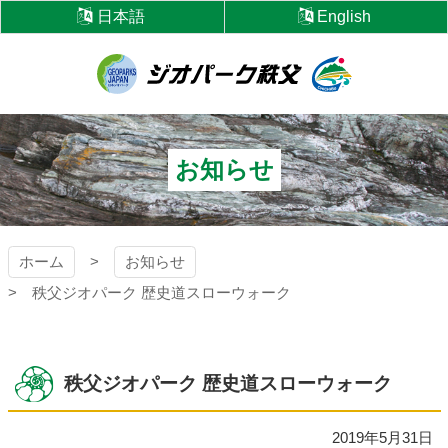
コ
日本語
English
ン
テ
ン
ツ
ジオパーク秩父
本
文
へ
お知らせ
ス
キ
ッ
プ
ホーム
お知らせ
秩父ジオパーク 歴史道スローウォーク
秩父ジオパーク 歴史道スローウォーク
2019年5月31日