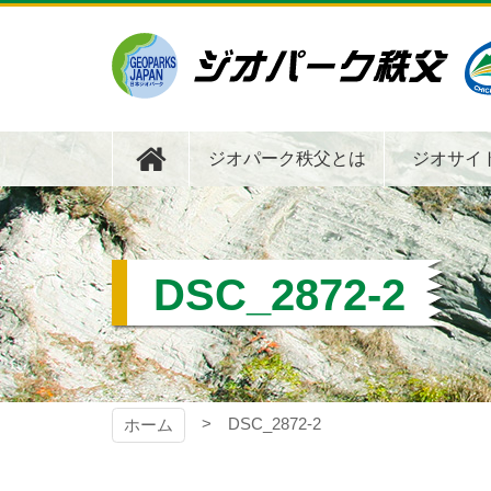
コ
ン
テ
ン
ツ
ジオパーク秩父
本
文
ジオパーク秩父とは
ジオサイ
へ
ス
キ
ッ
プ
DSC_2872-2
DSC_2872-2
ホーム