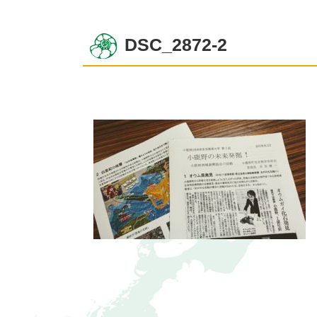
DSC_2872-2
コ
ペ
ン
ー
テ
ジ
ン
の