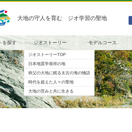
大地の守人を育む ジオ学習の聖地
トを探す
ジオストーリー
モデルコース
ジオストーリーTOP
日本地質学発祥の地
秩父の大地に眠る太古の海の物語
時代を超えた人々の聖地
大地の営みと共に生きる