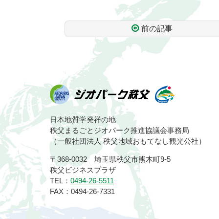
前の記事
コ
ペ
ン
ー
テ
ジ
ン
の
ツ
先
本
頭
文
へ
ジオパーク秩
の
戻
日本地質学発祥の地
先
る
秩父まるごとジオパーク推進協議会事務局
頭
父
（一般社団法人 秩父地域おもてなし観光公社）
へ
〒368-0032 埼玉県秩父市熊木町9-5
戻
秩父ビジネスプラザ
る
TEL：
0494-26-5511
FAX：0494-26-7331