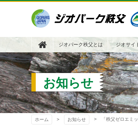
コ
ン
テ
ン
ツ
ジオパーク秩父
本
文
ジオパーク秩父とは
ジオサイ
へ
ス
キ
ッ
プ
お知らせ
「秩父ゼロエミ
ホーム
お知らせ