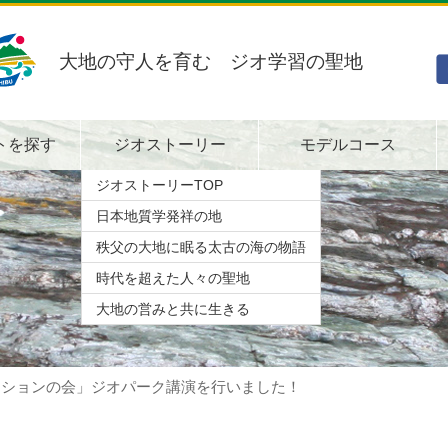
大地の守人を育む ジオ学習の聖地
トを探す
ジオストーリー
モデルコース
ジオストーリーTOP
日本地質学発祥の地
秩父の大地に眠る太古の海の物語
時代を超えた人々の聖地
大地の営みと共に生きる
ッションの会」ジオパーク講演を行いました！