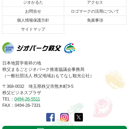
頭
ジオかるた
アクセス
へ
お問合せ
ロゴマークの活用について
戻
る
個人情報保護方針
免責事項
サイトマップ
ジオパーク秩父
日本地質学発祥の地
秩父まるごとジオパーク推進協議会事務局
（一般社団法人 秩父地域おもてなし観光公社）
〒368-0032 埼玉県秩父市熊木町9-5
秩父ビジネスプラザ
TEL：
0494-26-5511
FAX：0494-26-7331