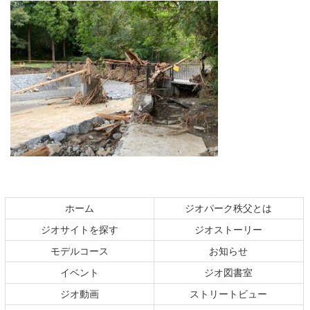
コ
ペ
ン
ー
テ
ジ
ホーム
ジオパーク秩父とは
ン
の
ジオサイトを探す
ジオストーリー
ツ
先
本
頭
モデルコース
お知らせ
文
へ
イベント
ジオ図書室
の
戻
ジオ動画
ストリートビュー
先
る