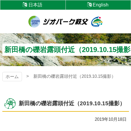
コ
日本語
English
ン
テ
ン
ツ
ジオパーク秩父
本
文
へ
新田橋の礫岩露頭付近（2019.10.15撮
ス
キ
ッ
プ
新田橋の礫岩露頭付近（2019.10.15撮影）
ホーム
新田橋の礫岩露頭付近（2019.10.15撮影）
2019年10月18日