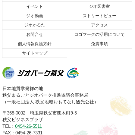
文
へ
イベント
ジオ図書室
の
戻
ジオ動画
ストリートビュー
先
る
頭
ジオかるた
アクセス
へ
お問合せ
ロゴマークの活用について
戻
る
個人情報保護方針
免責事項
サイトマップ
ジオパーク秩父
日本地質学発祥の地
秩父まるごとジオパーク推進協議会事務局
（一般社団法人 秩父地域おもてなし観光公社）
〒368-0032 埼玉県秩父市熊木町9-5
秩父ビジネスプラザ
TEL：
0494-26-5511
FAX：0494-26-7331