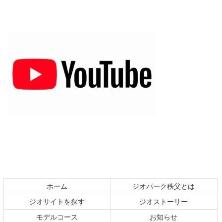
コ
ペ
ン
ー
テ
ジ
ホーム
ジオパーク秩父とは
ン
の
ジオサイトを探す
ジオストーリー
ツ
先
本
頭
モデルコース
お知らせ