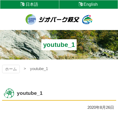
コ
日本語
English
ン
テ
ン
ツ
ジオパーク秩父
本
文
へ
youtube_1
ス
キ
ッ
プ
youtube_1
ホーム
youtube_1
2020年8月26日