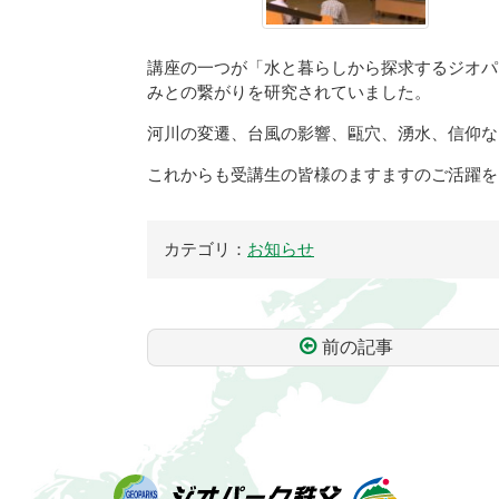
講座の一つが「水と暮らしから探求するジオパ
みとの繋がりを研究されていました。
河川の変遷、台風の影響、甌穴、湧水、信仰な
これからも受講生の皆様のますますのご活躍を
カテゴリ：
お知らせ
前の記事
コ
ペ
ン
ー
テ
ジ
ン
の
ツ
先