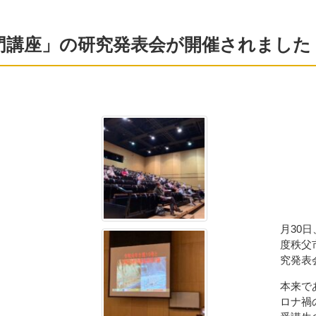
門講座」の研究発表会が開催されました
月30
度秩父
究発表
本来で
ロナ禍