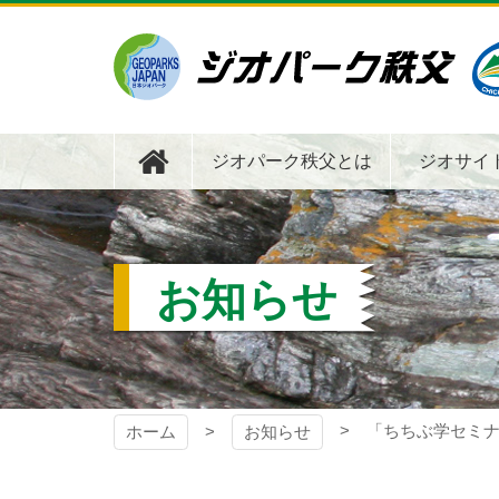
コ
ン
テ
ン
ツ
ジオパーク秩父
本
文
ジオパーク秩父とは
ジオサイ
へ
ス
キ
ッ
プ
お知らせ
「ちちぶ学セミ
ホーム
お知らせ