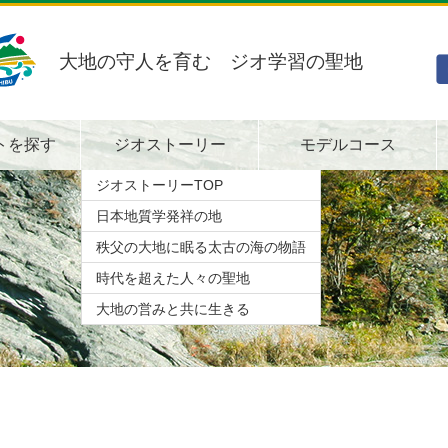
大地の守人を育む ジオ学習の聖地
トを探す
ジオストーリー
モデルコース
ジオストーリーTOP
日本地質学発祥の地
秩父の大地に眠る太古の海の物語
時代を超えた人々の聖地
大地の営みと共に生きる