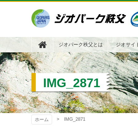
コ
ン
テ
ン
ツ
ジオパーク秩父
本
文
ジオパーク秩父とは
ジオサイ
へ
ス
キ
ッ
プ
IMG_2871
IMG_2871
ホーム