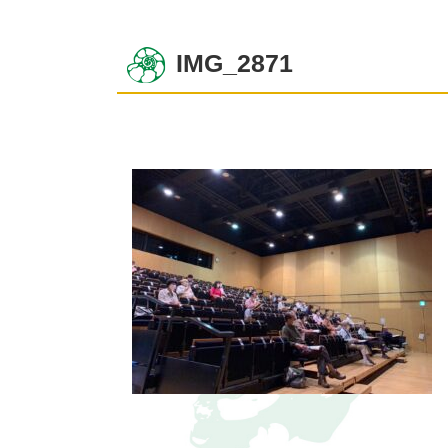
IMG_2871
コ
ペ
ン
ー