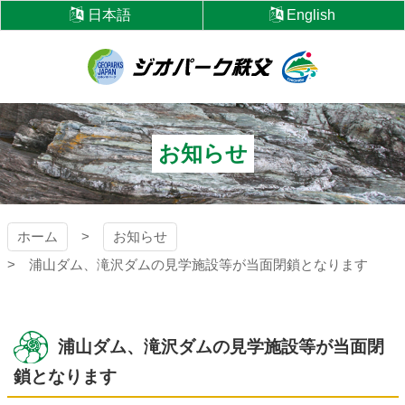
コ
日本語
English
ン
テ
ン
ツ
ジオパーク秩父
本
文
へ
お知らせ
ス
キ
ッ
プ
ホーム
お知らせ
浦山ダム、滝沢ダムの見学施設等が当面閉鎖となります
浦山ダム、滝沢ダムの見学施設等が当面閉
鎖となります