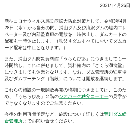
2021年4月26日
新型コロナウィルス感染症拡大防止対策として、令和3年4月
28日（水）から当分の間、浦山ダム及び滝沢ダムの堤内エレ
ベーター及び内部監査廊の開放を一時休止し、ダムカードの
配布も一時休止します。（秩父４ダムすべてにおいてダムカ
ード配布は中止となります。）
また、浦山ダム防災資料館「うららぴあ」につきましても一
時閉館し、これに併せまして、資料館内の「さくら湖食堂」
につきましても休業となります。なお、ダム管理所の駐車場
及びダムフーチング（階段）については開放を継続します。
これらの施設の一般開放再開の時期につきましては、このた
め、「うららぴあ」２階の
ジオパーク秩父コーナー
の見学が
できなくなりますのでご注意ください。
今後の利用再開予定など、施設について詳しくは
荒川ダム総
合管理所
までお問い合せください。