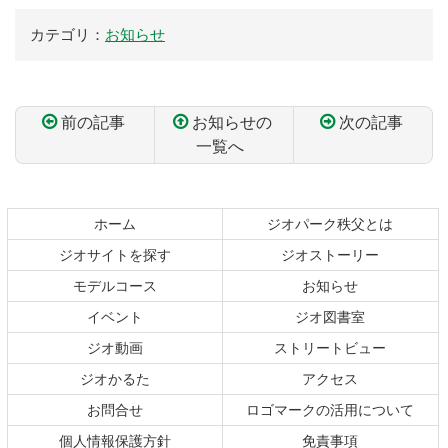
カテゴリ：
お知らせ
前の記事
お知らせの
次の記事
一覧へ
コ
ペ
ン
ー
テ
ジ
ホーム
ジオパーク秩父とは
ン
の
ジオサイトを探す
ジオストーリー
ツ
先
本
頭
モデルコース
お知らせ
文
へ
イベント
ジオ図書室
の
戻
ジオ動画
ストリートビュー
先
る
頭
ジオかるた
アクセス
へ
お問合せ
ロゴマークの活用について
戻
る
個人情報保護方針
免責事項