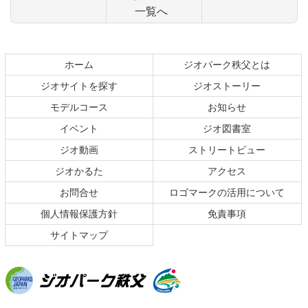
一覧へ
コ
ペ
ン
ー
テ
ジ
ホーム
ジオパーク秩父とは
ン
の
ジオサイトを探す
ジオストーリー
ツ
先
本
頭
モデルコース
お知らせ
文
へ
イベント
ジオ図書室
の
戻
ジオ動画
ストリートビュー
先
る
頭
ジオかるた
アクセス
へ
お問合せ
ロゴマークの活用について
戻
る
個人情報保護方針
免責事項
サイトマップ