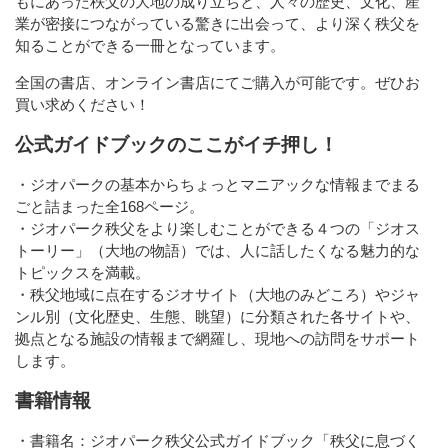
もにあった秩父の大地の成り立ちと、人々の歴史、文化、産
業が密接につながっている驚きに出会って、より深く秩父を
知ることができる一冊となっています。
全国の書店、オンライン書店にてご購入が可能です。ぜひお
買い求めください！
公式ガイドブックのここがイチ押し！
・ジオパークの基本からちょっとマニアックな情報までまる
ごと詰まった全168ページ。
・ジオパーク秩父をより楽しむことができる４つの「ジオス
トーリー」（大地の物語）では、人に話したくなる魅力的な
トピックスを満載。
・秩父地域に点在するジオサイト（大地のみどころ）やジャ
ンル別（文化歴史、生態、眺望）に分類された各サイトや、
拠点となる施設の情報まで網羅し、現地への訪問をサポート
します。
書籍情報
・書籍名：ジオパーク秩父公式ガイドブック「秩父に息づく