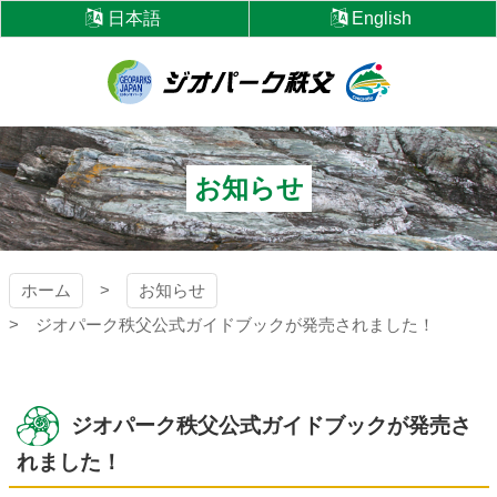
コ
日本語
English
ン
テ
ン
ツ
ジオパーク秩父
本
文
へ
お知らせ
ス
キ
ッ
プ
ホーム
お知らせ
ジオパーク秩父公式ガイドブックが発売されました！
ジオパーク秩父公式ガイドブックが発売さ
れました！