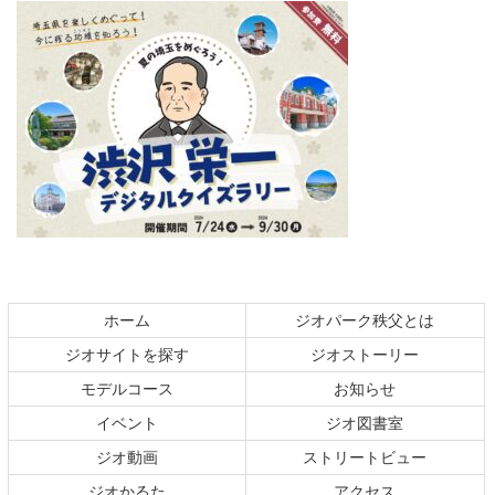
コ
ペ
ン
ー
テ
ジ
ホーム
ジオパーク秩父とは
ン
の
ジオサイトを探す
ジオストーリー
ツ
先
本
頭
モデルコース
お知らせ
文
へ
イベント
ジオ図書室
の
戻
ジオ動画
ストリートビュー
先
る
頭
ジオかるた
アクセス