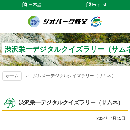
コ
日本語
English
ン
テ
ン
ツ
ジオパーク秩父
本
文
へ
渋沢栄一デジタルクイズラリー（サム
ス
キ
ッ
プ
渋沢栄一デジタルクイズラリー（サムネ）
ホーム
渋沢栄一デジタルクイズラリー（サムネ）
2024年7月19日