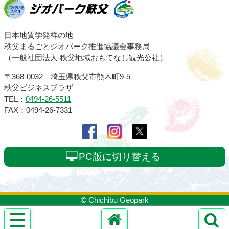
ジオパーク秩父
日本地質学発祥の地
秩父まるごとジオパーク推進協議会事務局
（一般社団法人 秩父地域おもてなし観光公社）
〒368-0032 埼玉県秩父市熊木町9-5
秩父ビジネスプラザ
TEL：
0494-26-5511
FAX：0494-26-7331
PC版に切り替える
© Chichibu Geopark
サ
イ