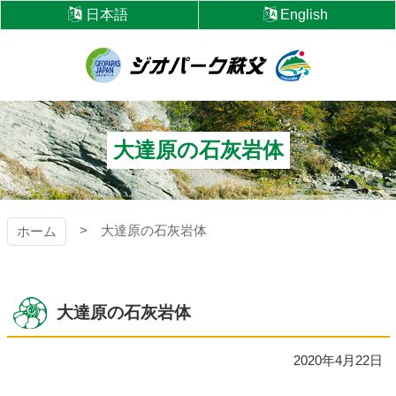
コ
日本語
English
ン
テ
ン
ツ
ジオパーク秩父
本
文
へ
大達原の石灰岩体
ス
キ
ッ
プ
大達原の石灰岩体
ホーム
大達原の石灰岩体
2020年4月22日