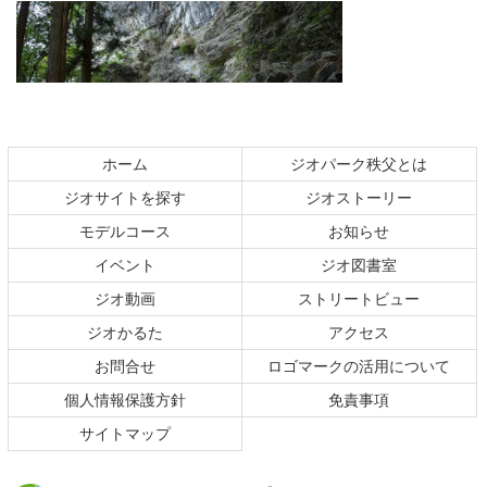
コ
ペ
ン
ー
テ
ジ
ホーム
ジオパーク秩父とは
ン
の
ジオサイトを探す
ジオストーリー
ツ
先
本
頭
モデルコース
お知らせ
文
へ
イベント
ジオ図書室
の
戻
ジオ動画
ストリートビュー
先
る
頭
ジオかるた
アクセス
へ
お問合せ
ロゴマークの活用について
戻
る
個人情報保護方針
免責事項
サイトマップ