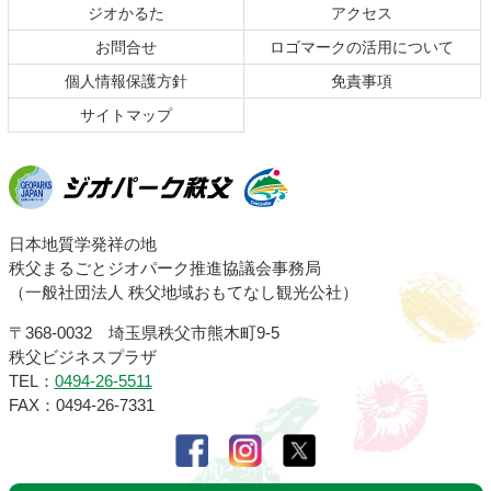
頭
ジオかるた
アクセス
へ
お問合せ
ロゴマークの活用について
戻
る
個人情報保護方針
免責事項
サイトマップ
ジオパーク秩父
日本地質学発祥の地
秩父まるごとジオパーク推進協議会事務局
（一般社団法人 秩父地域おもてなし観光公社）
〒368-0032 埼玉県秩父市熊木町9-5
秩父ビジネスプラザ
TEL：
0494-26-5511
FAX：0494-26-7331