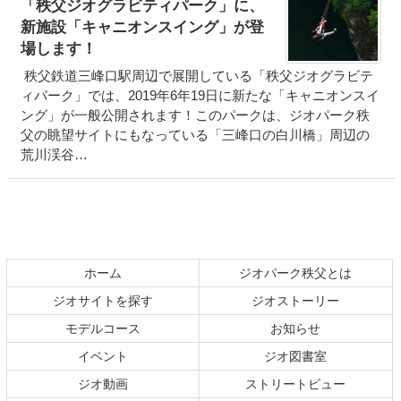
「秩父ジオグラビティパーク」に、
新施設「キャニオンスイング」が登
場します！
秩父鉄道三峰口駅周辺で展開している「秩父ジオグラビテ
ィパーク」では、2019年6年19日に新たな「キャニオンスイ
ング」が一般公開されます！このパークは、ジオパーク秩
父の眺望サイトにもなっている「三峰口の白川橋」周辺の
荒川渓谷…
コ
ペ
ン
ー
テ
ジ
ホーム
ジオパーク秩父とは
ン
の
ジオサイトを探す
ジオストーリー
ツ
先
本
頭
モデルコース
お知らせ
文
へ
イベント
ジオ図書室
の
戻
ジオ動画
ストリートビュー
先
る