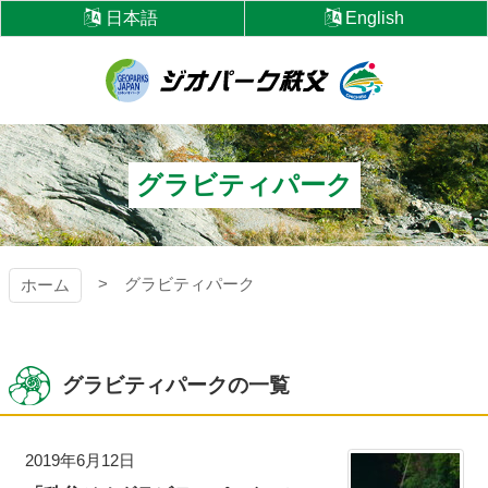
コ
日本語
English
ン
テ
ン
ツ
ジオパーク秩父
本
文
へ
グラビティパーク
ス
キ
ッ
プ
グラビティパーク
ホーム
グラビティパークの一覧
2019年6月12日