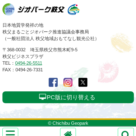
ジオパーク秩父
日本地質学発祥の地
秩父まるごとジオパーク推進協議会事務局
（一般社団法人 秩父地域おもてなし観光公社）
〒368-0032 埼玉県秩父市熊木町9-5
秩父ビジネスプラザ
TEL：
0494-26-5511
FAX：0494-26-7331
PC版に切り替える
© Chichibu Geopark
サ