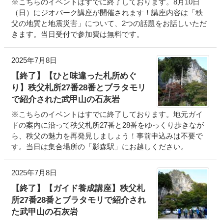
※こちらのイベントはすでに終了しております。8月10日
（日）にジオパーク講座が開催されます！講座内容は「秩
父の地質と地震災害」について、2つの話題をお話しいただ
きます。当日受付で参加費は無料です。
2025年7月8日
【終了】【ひと味違った札所めぐ
り】秩父札所27番28番とブラタモリ
で紹介された武甲山の石灰岩
※こちらのイベントはすでに終了しております。地元ガイ
ドの案内に沿って秩父札所27番と28番をゆっくり歩きなが
ら、秩父の魅力を再発見しましょう！事前申込みは不要で
す。当日は集合場所の「影森駅」にお越しください。
2025年7月8日
【終了】【ガイド養成講座】秩父札
所27番28番とブラタモリで紹介され
た武甲山の石灰岩