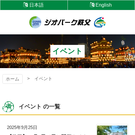
コ
日本語
English
ン
テ
ン
ツ
ジオパーク秩父
本
文
へ
イベント
ス
キ
ッ
プ
イベント
ホーム
イベント の一覧
2025年9月25日