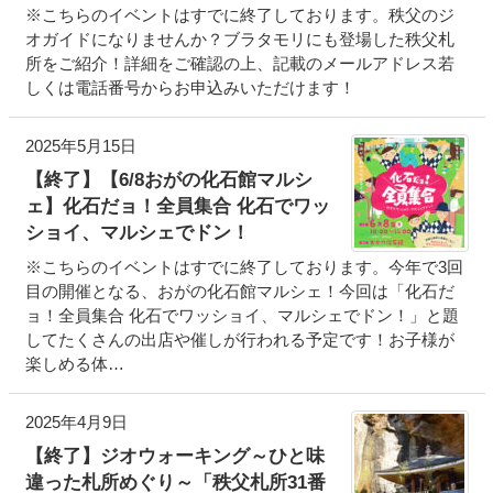
※こちらのイベントはすでに終了しております。秩父のジ
オガイドになりませんか？ブラタモリにも登場した秩父札
所をご紹介！詳細をご確認の上、記載のメールアドレス若
しくは電話番号からお申込みいただけます！
2025年5月15日
【終了】【6/8おがの化石館マルシ
ェ】化石だョ！全員集合 化石でワッ
ショイ、マルシェでドン！
※こちらのイベントはすでに終了しております。今年で3回
目の開催となる、おがの化石館マルシェ！今回は「化石だ
ョ！全員集合 化石でワッショイ、マルシェでドン！」と題
してたくさんの出店や催しが行われる予定です！お子様が
楽しめる体…
2025年4月9日
【終了】ジオウォーキング～ひと味
違った札所めぐり～「秩父札所31番