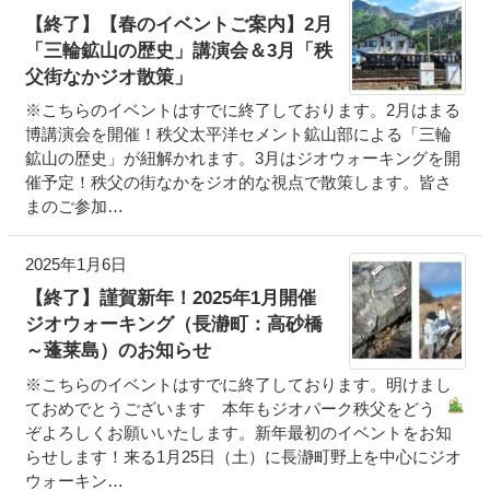
【終了】【春のイベントご案内】2月
「三輪鉱山の歴史」講演会＆3月「秩
父街なかジオ散策」
※こちらのイベントはすでに終了しております。2月はまる
博講演会を開催！秩父太平洋セメント鉱山部による「三輪
鉱山の歴史」が紐解かれます。3月はジオウォーキングを開
催予定！秩父の街なかをジオ的な視点で散策します。皆さ
まのご参加…
2025年1月6日
【終了】謹賀新年！2025年1月開催
ジオウォーキング（長瀞町：高砂橋
～蓬莱島）のお知らせ
※こちらのイベントはすでに終了しております。明けまし
ておめでとうございます
本年もジオパーク秩父をどう
ぞよろしくお願いいたします。新年最初のイベントをお知
らせします！来る1月25日（土）に長瀞町野上を中心にジオ
ウォーキン…