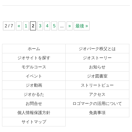
2 / 7
«
1
2
3
4
5
...
»
最後 »
コ
ペ
ン
ー
テ
ジ
ホーム
ジオパーク秩父とは
ン
の
ジオサイトを探す
ジオストーリー
ツ
先
本
頭
モデルコース
お知らせ
文
へ
イベント
ジオ図書室
の
戻
ジオ動画
ストリートビュー
先
る
頭
ジオかるた
アクセス
へ
お問合せ
ロゴマークの活用について
戻
る
個人情報保護方針
免責事項
サイトマップ