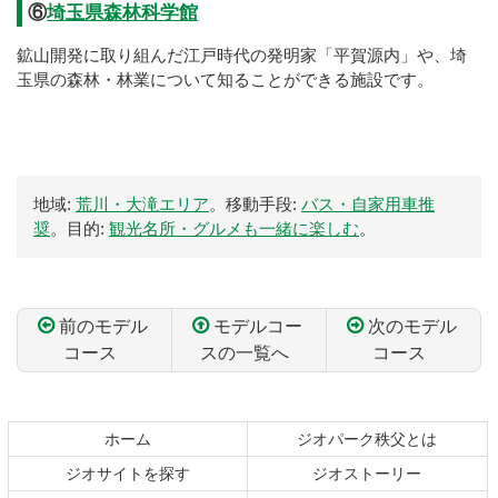
⑥
埼玉県森林科学館
鉱山開発に取り組んだ江戸時代の発明家「平賀源内」や、埼
玉県の森林・林業について知ることができる施設です。
地域:
荒川・大滝エリア
。移動手段:
バス・自家用車推
奨
。目的:
観光名所・グルメも一緒に楽しむ
。
前のモデル
モデルコー
次のモデル
コース
スの一覧へ
コース
コ
ペ
ン
ー
テ
ジ
ホーム
ジオパーク秩父とは
ン
の
ジオサイトを探す
ジオストーリー
ツ
先