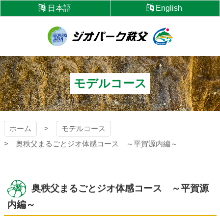
コ
日本語
English
ン
テ
ン
ツ
ジオパーク秩父
本
文
へ
モデルコース
ス
キ
ッ
プ
ホーム
モデルコース
奥秩父まるごとジオ体感コース ～平賀源内編～
奥秩父まるごとジオ体感コース ～平賀源
内編～