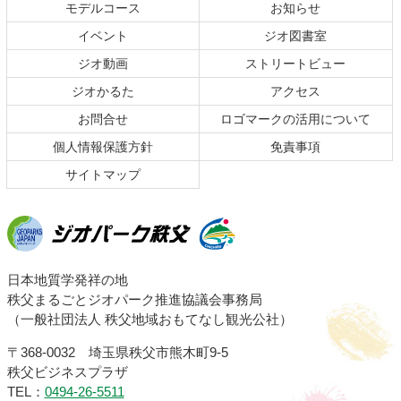
本
頭
モデルコース
お知らせ
文
へ
イベント
ジオ図書室
の
戻
ジオ動画
ストリートビュー
先
る
頭
ジオかるた
アクセス
へ
お問合せ
ロゴマークの活用について
戻
る
個人情報保護方針
免責事項
サイトマップ
ジオパーク秩父
日本地質学発祥の地
秩父まるごとジオパーク推進協議会事務局
（一般社団法人 秩父地域おもてなし観光公社）
〒368-0032 埼玉県秩父市熊木町9-5
秩父ビジネスプラザ
TEL：
0494-26-5511