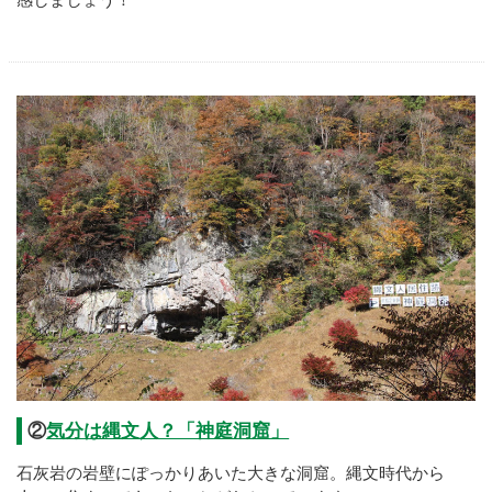
②
気分は縄文人？「神庭洞窟」
石灰岩の岩壁にぽっかりあいた大きな洞窟。縄文時代から