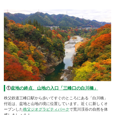
①
盆地の終点、山地の入口「三峰口の白川橋」
秩父鉄道三峰口駅から歩いてすぐのところにある「白川橋」
付近は、盆地と山地の境に位置しています。近くに新しくオ
ープンした
秩父ジオグラビティパーク
で荒川渓谷の自然を体
感しましょう！